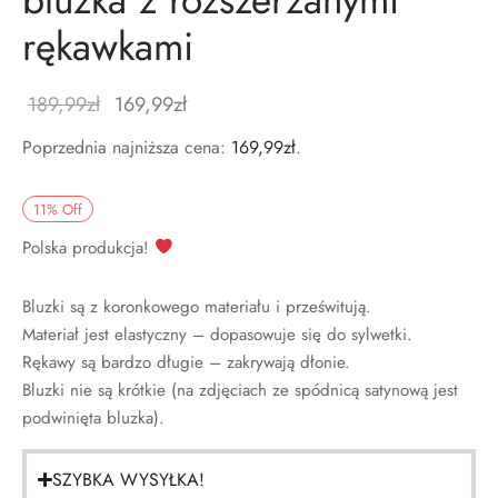
rękawkami
189,99
zł
169,99
zł
Poprzednia najniższa cena:
169,99
zł
.
11
%
Off
Polska produkcja!
Bluzki są z koronkowego materiału i prześwitują.
Materiał jest elastyczny – dopasowuje się do sylwetki.
Rękawy są bardzo długie – zakrywają dłonie.
Bluzki nie są krótkie (na zdjęciach ze spódnicą satynową jest
podwinięta bluzka).
SZYBKA WYSYŁKA!