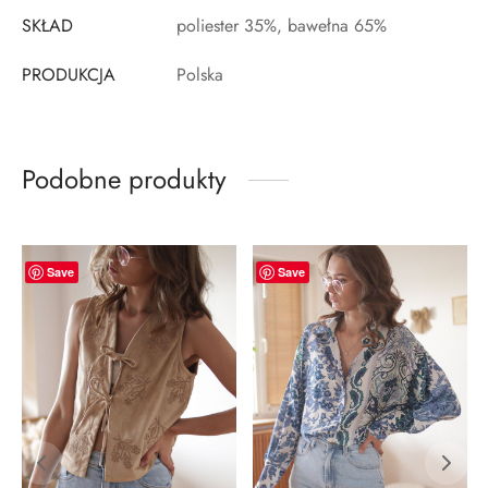
SKŁAD
poliester 35%, bawełna 65%
PRODUKCJA
Polska
Podobne produkty
-
41
%
-
21
%
Save
Save