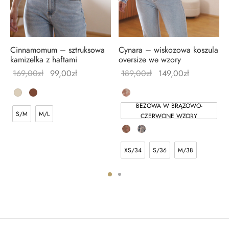
Cinnamomum – sztruksowa
Cynara – wiskozowa koszula
kamizelka z haftami
oversize we wzory
169,00
zł
99,00
zł
189,00
zł
149,00
zł
BEŻOWA W BRĄZOWO-
S/M
M/L
CZERWONE WZORY
XS/34
S/36
M/38