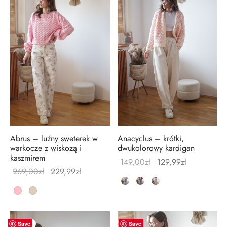
Abrus – luźny sweterek w
Anacyclus – krótki,
warkocze z wiskozą i
dwukolorowy kardigan
kaszmirem
Pierwotna
Aktualna
149,00
zł
129,99
zł
Pierwotna
Aktualna
269,00
zł
229,99
zł
cena
cena
cena
cena
wynosiła:
wynosi:
wynosiła:
wynosi:
149,00zł.
129,99zł.
269,00zł.
229,99zł.
-
13
%
-
13
%
Save
Save