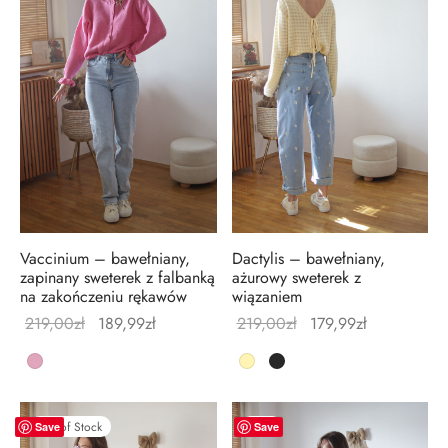
Vaccinium – bawełniany,
Dactylis – bawełniany,
zapinany sweterek z falbanką
ażurowy sweterek z
na zakończeniu rękawów
wiązaniem
Pierwotna
Aktualna
Pierwotna
Aktualna
219,00
zł
189,99
zł
219,00
zł
179,99
zł
cena
cena
cena
cena
wynosiła:
wynosi:
wynosiła:
wynosi:
219,00zł.
189,99zł.
219,00zł.
179,99zł.
Out of Stock
-
13
%
Save
Save