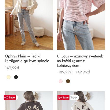
Ophrys Plain – krótki
Ullucus – ażurowy sweterek
kardigan o grubym splocie
na krótki rękaw z
kołnierzykiem
149,99
zł
Pierwotna
Aktualna
189,99
zł
149,99
zł
cena
cena
wynosiła:
wynosi:
189,99zł.
149,99zł.
-
26
%
Out of Stock
Save
Save