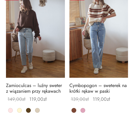
Zamioculcas – luźny sweter
Cymbopogon – sweterek na
z wiązaniem przy rękawach
krótki rękaw w paski
Pierwotna
Aktualna
Pierwotna
Aktualna
149,00
zł
119,00
zł
139,00
zł
119,00
zł
cena
cena
cena
cena
wynosiła:
wynosi:
wynosiła:
wynosi:
149,00zł.
119,00zł.
139,00zł.
119,00zł.