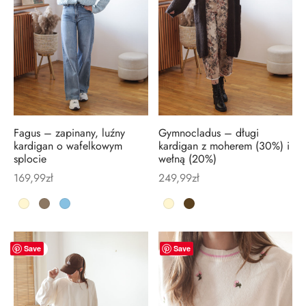
lety, dresy
i, koszule
cia wierzchnie
soria
Fagus – zapinany, luźny
Gymnocladus – długi
kardigan o wafelkowym
kardigan z moherem (30%) i
splocie
wełną (20%)
169,99
zł
249,99
zł
New
New
Save
Save