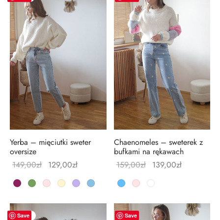
Yerba – mięciutki sweter
Chaenomeles – sweterek z
oversize
bufkami na rękawach
Pierwotna
Aktualna
Pierwotna
Aktualna
149,00
zł
129,00
zł
159,00
zł
139,00
zł
cena
cena
cena
cena
wynosiła:
wynosi:
wynosiła:
wynosi:
149,00zł.
129,00zł.
159,00zł.
139,00zł.
-
20
%
-
14
%
Save
Save