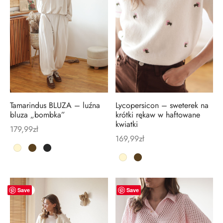
Tamarindus BLUZA – luźna
Lycopersicon – sweterek na
bluza „bombka”
krótki rękaw w haftowane
kwiatki
179,99
zł
169,99
zł
New
-
21
%
Save
Save