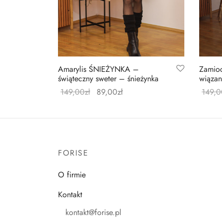
Amarylis ŚNIEŻYNKA –
Zamioc
świąteczny sweter – śnieżynka
wiązan
149,00
zł
89,00
zł
149,0
Wybierz opcje
Wybier
FORISE
O firmie
Kontakt
kontakt@forise.pl