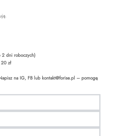
ują.
o 2 dni roboczych)
 20 zł
Napisz na IG, FB lub kontakt@forise.pl – pomogę