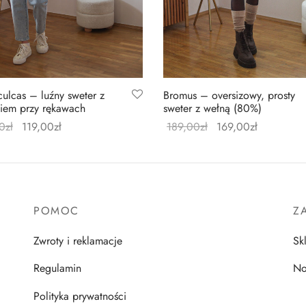
ulcas – luźny sweter z
Bromus – oversizowy, prosty
iem przy rękawach
sweter z wełną (80%)
0
zł
119,00
zł
189,00
zł
169,00
zł
z opcje
Wybierz opcje
POMOC
Z
Zwroty i reklamacje
Sk
Regulamin
No
Polityka prywatności