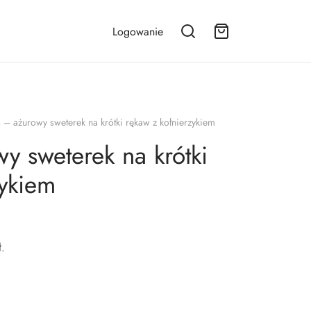
Logowanie
 – ażurowy sweterek na krótki rękaw z kołnierzykiem
y sweterek na krótki
zykiem
ł
.