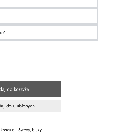
ru?
daj do koszyka
aj do ulubionych
, koszule
,
Swetry, bluzy