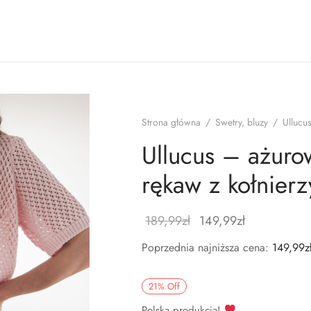
Strona główna
/
Swetry, bluzy
/
Ullucus
Ullucus – ażurow
rękaw z kołnier
189,99
zł
149,99
zł
Poprzednia najniższa cena:
149,99
z
21
%
Off
Polska produkcja!