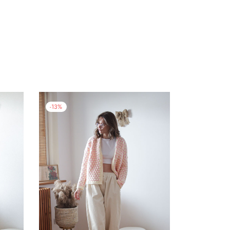
-
13
%