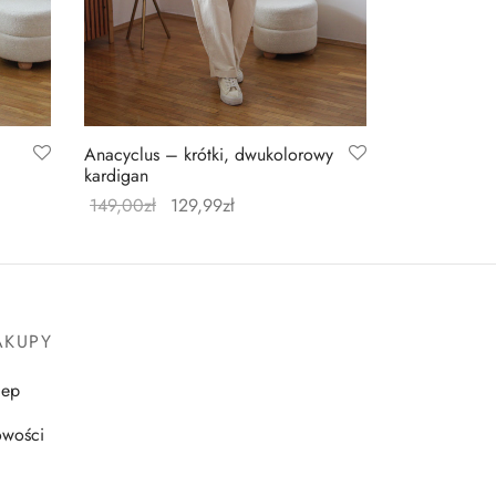
Anacyclus – krótki, dwukolorowy
kardigan
149,00
zł
129,99
zł
Wybierz opcje
AKUPY
lep
wości