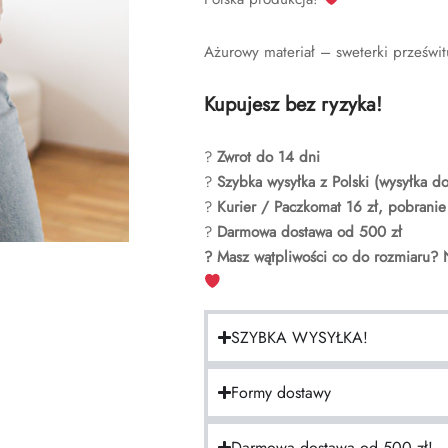
Ażurowy materiał – sweterki prześwit
Kupujesz bez ryzyka!
?
Zwrot do 14 dni
?
Szybka wysyłka z Polski (wysyłka d
?
Kurier / Paczkomat 16 zł, pobranie
?
Darmowa dostawa od 500 zł
? Masz wątpliwości co do rozmiaru? 
SZYBKA WYSYŁKA!
Formy dostawy
Darmowa dostawa od 500 zł!