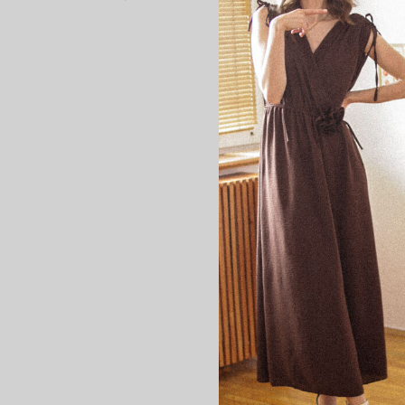
WYMIARY MIERZONE NA 
S/M:
Długość całkowita: 52cm
Biust (x2): 45cm rozciąga 
Dół (x2): 46cm rozciąga s
L/XL
Długość całkowita: 54cm
Biust (x2): 47cm rozciąga 
Dół (x2): 48cm rozciąga s
Modelka ma 174cm wzrostu 