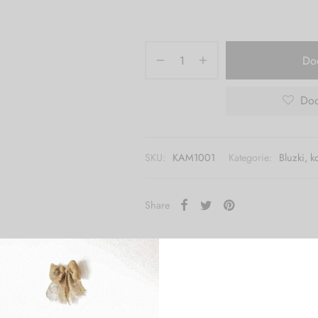
Do
Dod
SKU:
KAM1001
Kategorie:
Bluzki, k
Share