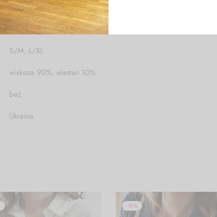
S/M, L/XL
wiskoza 90%, elastan 10%
beż
Ukraina
%
-
18
%