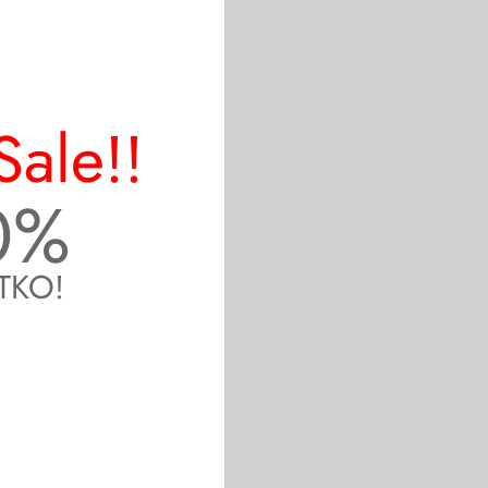
Sale!!
0%
TKO!