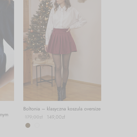
)
Boltonia – klasyczna koszula oversize
bnym
179,00
zł
149,00
zł