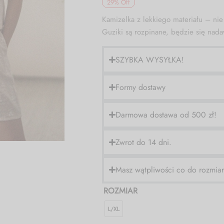
29
%
Off
Kamizelka z lekkiego materiału – nie 
Guziki są rozpinane, będzie się nada
SZYBKA WYSYŁKA!
Formy dostawy
Darmowa dostawa od 500 zł!
Zwrot do 14 dni.
Masz wątpliwości co do rozmia
ROZMIAR
L/XL