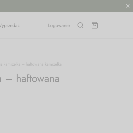
yprzedaż
Logowanie
s kamizelka – haftowana kamizelka
a – haftowana
.