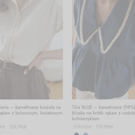
ieria – bawełniana koszula na
Tilia BLUE – bawełniana (98%
 rękaw z kolorowym, kwiatowym
bluzka na krótki rękaw z ozdo
kołnierzykiem
9
zł
139,99
zł
219,00
zł
179,99
zł