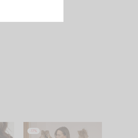
-
17
%