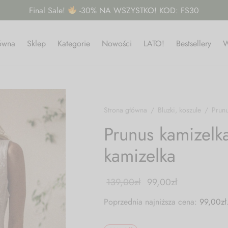
Final Sale!
-30% NA WSZYSTKO! KOD: FS30
łówna
Sklep
Kategorie
Nowości
LATO!
Bestsellery
W
Strona główna
/
Bluzki, koszule
/
Prunu
Prunus kamizelk
kamizelka
139,00
zł
99,00
zł
Poprzednia najniższa cena:
99,00
zł