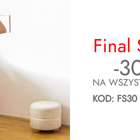
PŁASKO:
Final 
się do ok.50cm
-3
ię do ok.48cm
NA WSZYS
się do ok.53cm
KOD: FS30
ię do ok.50cm
i na co dzień nosi rozmiar XS/S, na zdjęciach rozmiar S/M.