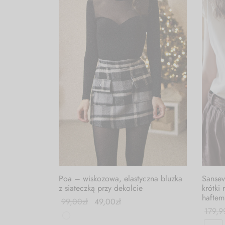
Poa – wiskozowa, elastyczna bluzka
Sansev
z siateczką przy dekolcie
krótki
haftem
99,00
zł
49,00
zł
179,9