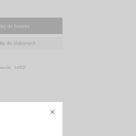
daj do koszyka
aj do ulubionych
oszule
,
LATO!