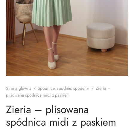
Strona główna
/
Spódnice, spodnie, spodenki
/
Zieria –
plisowana spódnica midi z paskiem
Zieria – plisowana
spódnica midi z paskiem