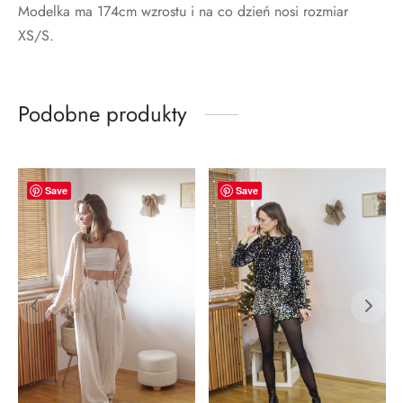
Modelka ma 174cm wzrostu i na co dzień nosi rozmiar
XS/S.
Podobne produkty
-
37
%
-
76
%
Save
Save