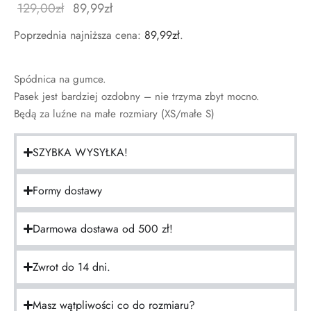
129,00
zł
89,99
zł
Poprzednia najniższa cena:
89,99
zł
.
Spódnica na gumce.
Pasek jest bardziej ozdobny – nie trzyma zbyt mocno.
Będą za luźne na małe rozmiary (XS/małe S)
SZYBKA WYSYŁKA!
Formy dostawy
Darmowa dostawa od 500 zł!
Zwrot do 14 dni.
Masz wątpliwości co do rozmiaru?