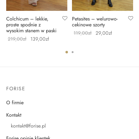
Colchicum – lekkie,
Petasites – welurowo-
proste spodnie z
cekinowe szorty
wysokim stanem w paski
119,00
zł
29,00
zł
219,00
zł
139,00
zł
FORISE
O firmie
Kontakt
kontakt@forise.pl
Forise opinie klientek