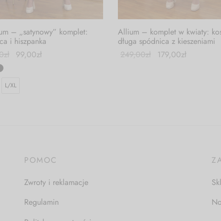
rum – „satynowy” komplet:
Allium – komplet w kwiaty: kos
ca i hiszpanka
długa spódnica z kieszeniami
0
zł
99,00
zł
249,00
zł
179,00
zł
L/XL
POMOC
Z
Zwroty i reklamacje
Sk
Regulamin
No