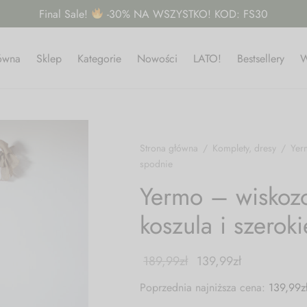
Final Sale!
-30% NA WSZYSTKO! KOD: FS30
łówna
Sklep
Kategorie
Nowości
LATO!
Bestsellery
W
Strona główna
/
Komplety, dresy
/
Yerm
spodnie
Yermo – wiskozo
koszula i szerok
189,99
zł
139,99
zł
Poprzednia najniższa cena:
139,99
z