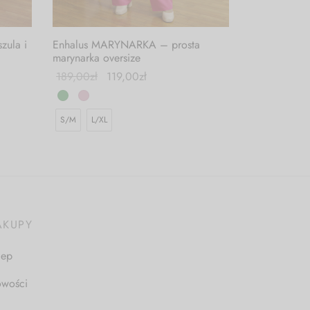
zula i
Enhalus MARYNARKA – prosta
marynarka oversize
189,00
zł
119,00
zł
S/M
L/XL
AKUPY
lep
wości