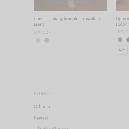
Ulmus – lniany komplet: koszula +
Ligust
szorty
spódni
199,0
229,00
zł
S/M
FORISE
O firmie
Kontakt
kontakt@forise.pl