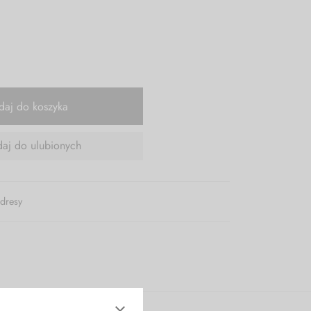
daj do koszyka
aj do ulubionych
 dresy