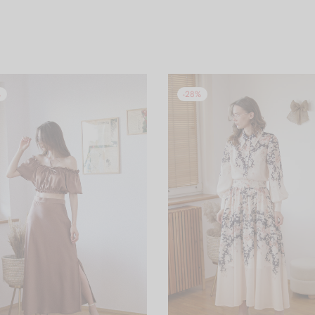
%
-
28
%