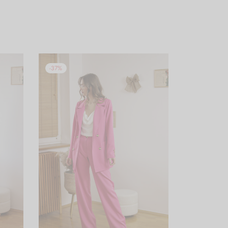
-
37
%