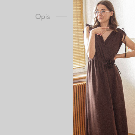
Opis
WYMIARY:
Koszula:
Długość całkowita: 72 c
Biust (x2): 61 cm
Ramiona (do szwów): 58
Długość rękawa: 38 cm
Spodnie:
Długość całkowita: 105 
Wysokość stanu: 31 cm
Pas (x2): 30 cm rozciąg