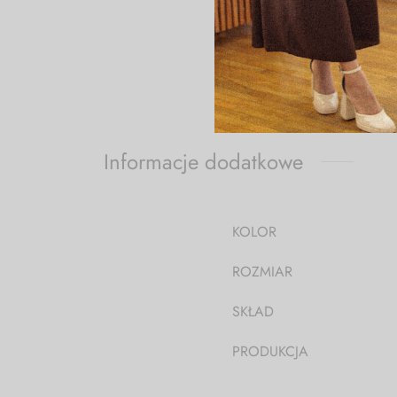
Udo (x2): 34 cm
Modelka ma 174cm wzrost
Informacje dodatkowe
KOLOR
ROZMIAR
SKŁAD
PRODUKCJA