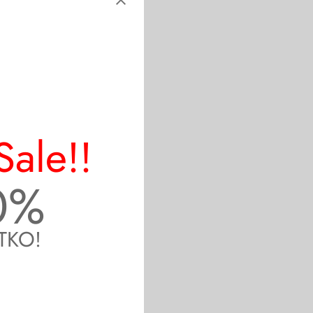
Sale!!
0%
TKO!