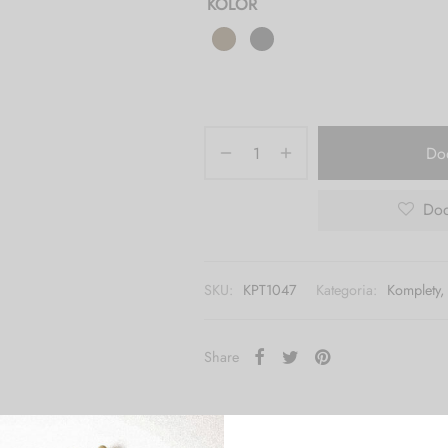
KOLOR
Do
Dod
SKU:
KPT1047
Kategoria:
Komplety,
Share