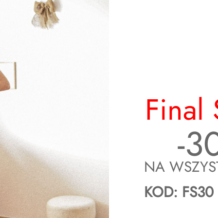
Final 
m
-3
 cm
NA WSZYS
cm
KOD: FS30
a się do ok. 48 cm (gumka)