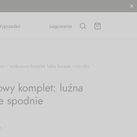
yprzedaż
Logowanie
o – wiskozowy komplet: luźna koszula i szerokie
wy komplet: luźna
ie spodnie
ł
.