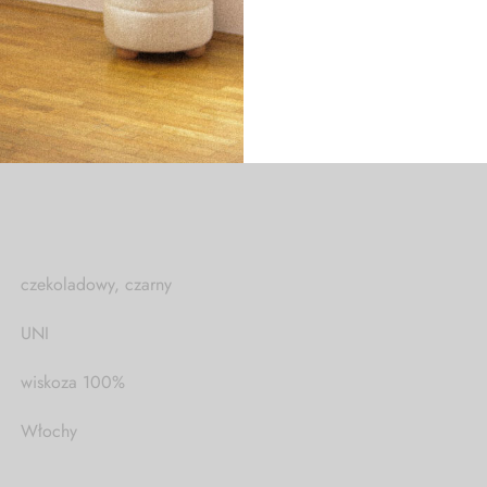
u i na co dzień nosi rozmiar XS/S.
czekoladowy, czarny
UNI
wiskoza 100%
Włochy