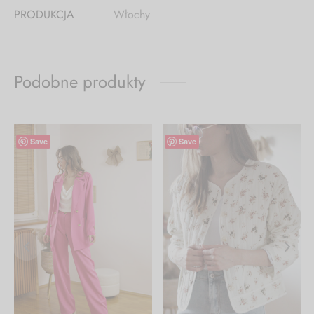
PRODUKCJA
Włochy
Podobne produkty
-
37
%
-
25
%
Save
Save