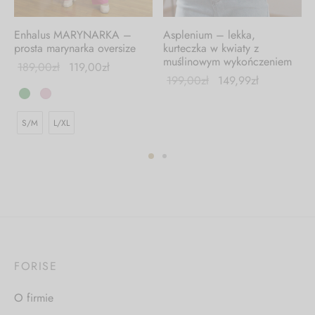
Enhalus MARYNARKA –
Asplenium – lekka,
prosta marynarka oversize
kurteczka w kwiaty z
muślinowym wykończeniem
189,00
zł
119,00
zł
199,00
zł
149,99
zł
S/M
L/XL
FORISE
O firmie