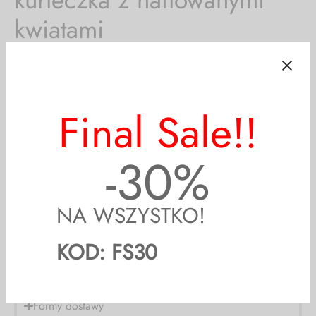
kwiatami
249,00
zł
199,99
zł
Poprzednia najniższa cena:
199,99
zł
.
20
%
Off
Mają kieszenie.
Luźny krój – nie polecam dla osób preferujących bardziej
dopasowane kroje.
Na dole kurtki i zakończeniu rękawów gumka.
Final Sale!!
Nie ma podeszewki.
-30%
SZYBKA WYSYŁKA!
Formy dostawy