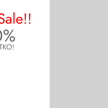
Sale!!
0%
TKO!