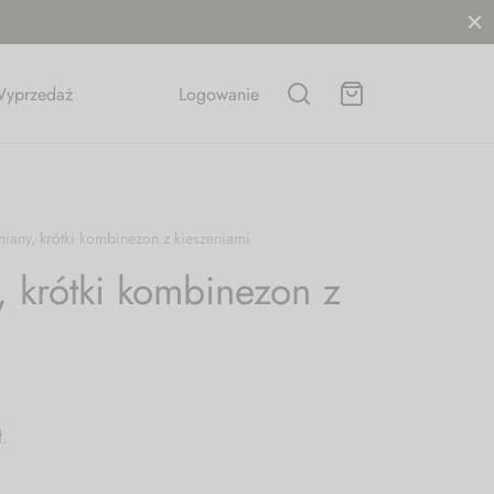
yprzedaż
Logowanie
niany, krótki kombinezon z kieszeniami
, krótki kombinezon z
ł
.