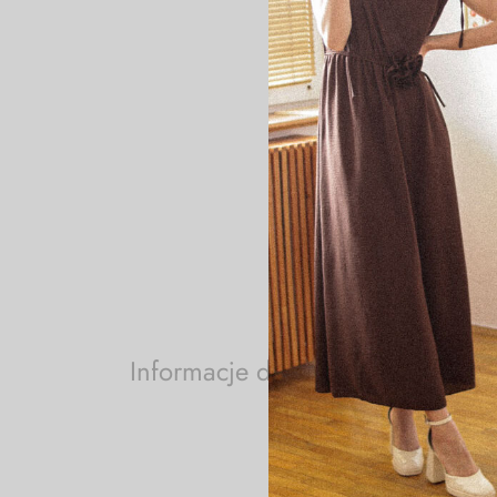
WYMIARY:
Długość całkowita: 83 cm
Biust (x2): 57 cm
Talia (x2): 49 cm (wiązanie)
Wysokość stanu (od talii):
Udo (x2): 38 cm
Modelka ma 174cm wzrostu 
Informacje dodatkowe
KOLOR