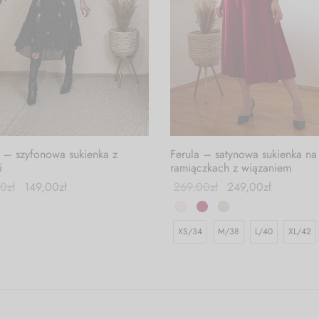
Ferula – satynowa sukienka na
a – szyfonowa sukienka z
ramiączkach z wiązaniem
i
269,00
zł
249,00
zł
00
zł
149,00
zł
XS/34
M/38
L/40
XL/42