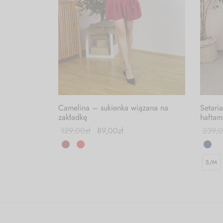
Camelina – sukienka wiązana na
Setari
zakładkę
haftam
129,00
zł
89,00
zł
239,
S/M