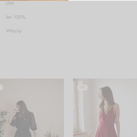
UNI
len 100%
Włochy
-
7
%
%