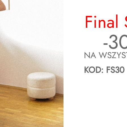
Final 
-3
 35 cm
NA WSZYS
KOD: FS30
i na co dzień nosi rozmiar XS/S.
czekoladowy, taupe, niebieski