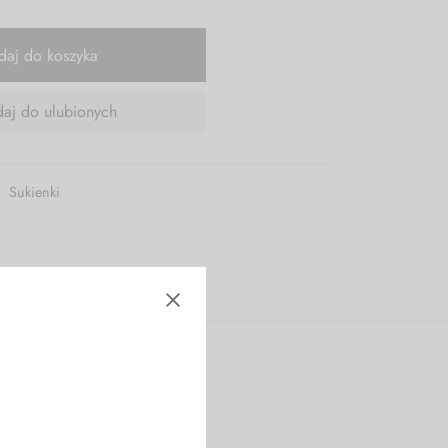
daj do koszyka
aj do ulubionych
,
Sukienki