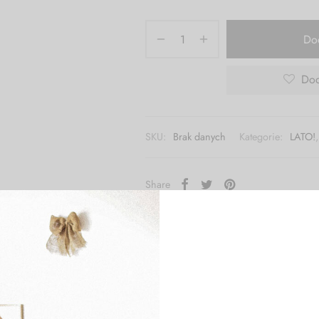
Do
Dod
SKU:
Brak danych
Kategorie:
LATO!
Share