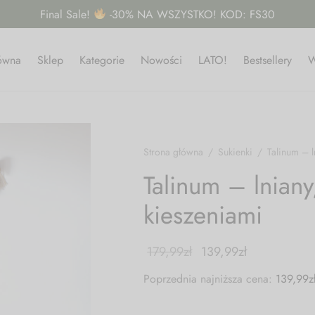
Final Sale!
-30% NA WSZYSTKO! KOD: FS30
łówna
Sklep
Kategorie
Nowości
LATO!
Bestsellery
W
Strona główna
/
Sukienki
/
Talinum – l
Talinum – lniany
kieszeniami
179,99
zł
139,99
zł
Poprzednia najniższa cena:
139,99
z