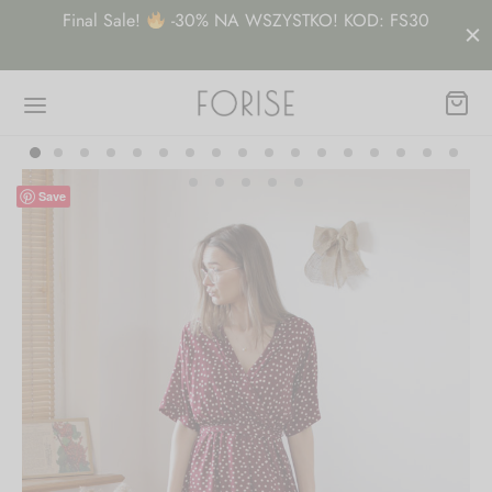
08
Final Sale!
-30% NA WSZYSTKO! KOD: FS30
U
Save
Wróć
EP
nki
y, bluzy
nice, spodnie, spodenki