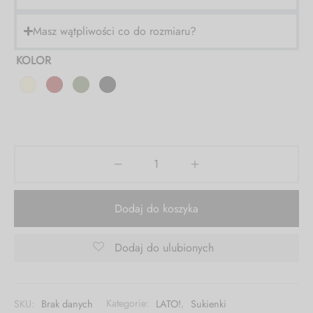
Masz wątpliwości co do rozmiaru?
URLOP (28.07-02.08): Zamówienia
złożone 27.07 - 02.08 będą wysyłane po
KOLOR
03.08
Dodaj do koszyka
Dodaj do ulubionych
SKU:
Brak danych
Kategorie:
LATO!
,
Sukienki