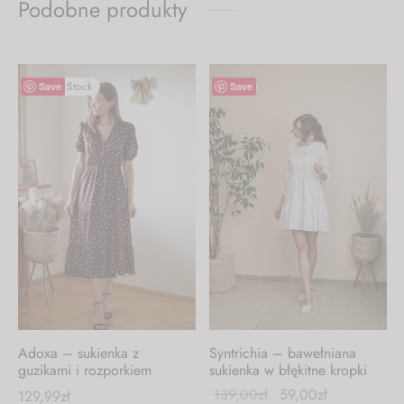
Podobne produkty
Out of Stock
-
58
%
Save
Save
Adoxa – sukienka z
Syntrichia – bawełniana
ą
guzikami i rozporkiem
sukienka w błękitne kropki
139,00
zł
59,00
zł
129,99
zł