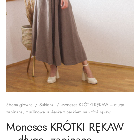
lety, dresy
i, koszule
cia wierzchnie
soria
Strona główna
/
Sukienki
/
Moneses KRÓTKI RĘKAW – długa,
zapinana, muślinowa sukienka z paskiem na krótki rękaw
Moneses KRÓTKI RĘKAW
– długa, zapinana,