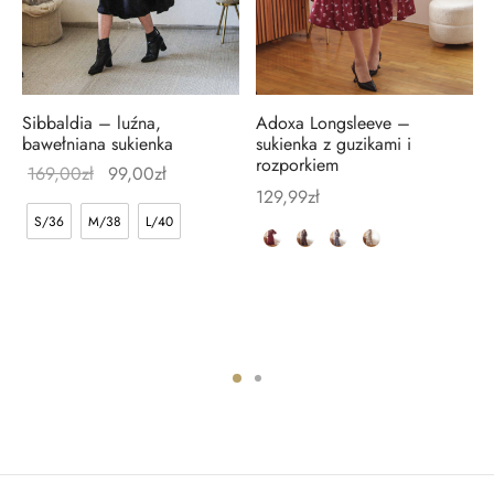
Sibbaldia – luźna,
Adoxa Longsleeve –
bawełniana sukienka
sukienka z guzikami i
rozporkiem
169,00
zł
99,00
zł
129,99
zł
S/36
M/38
L/40