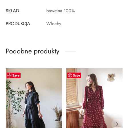
SKŁAD
bawełna 100%
PRODUKCJA
Włochy
Podobne produkty
-
41
%
New
Save
Save