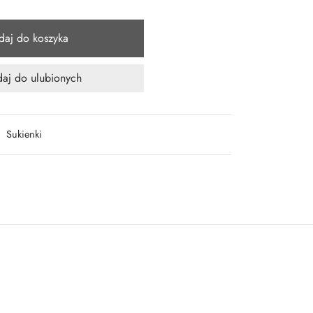
daj do koszyka
aj do ulubionych
,
Sukienki