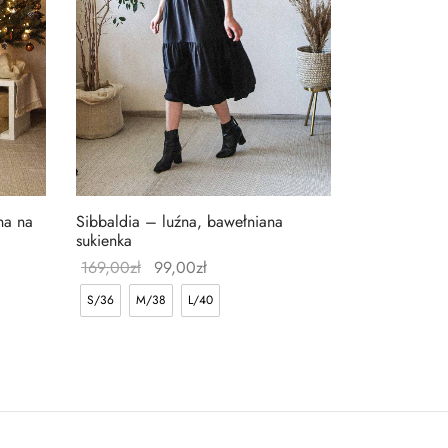
Sibbaldia – luźna, bawełniana
na na
sukienka
169,00
zł
99,00
zł
S/36
M/38
L/40