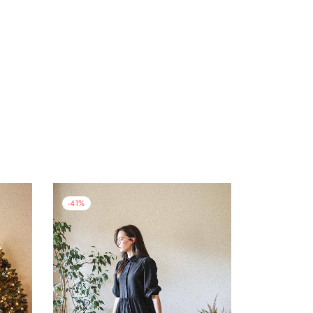
-
41
%