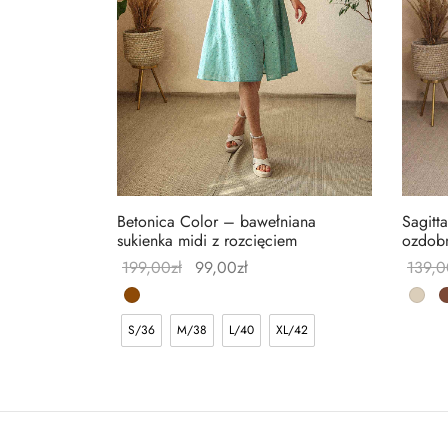
Betonica Color – bawełniana
Sagitt
sukienka midi z rozcięciem
ozdob
199,00
zł
99,00
zł
139,0
S/36
M/38
L/40
XL/42