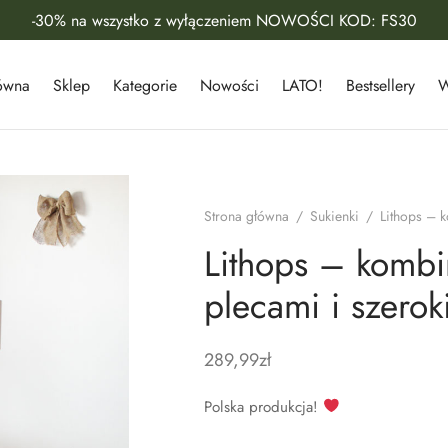
-30% na wszystko z wyłączeniem NOWOŚCI KOD: FS30
łówna
Sklep
Kategorie
Nowości
LATO!
Bestsellery
W
Strona główna
/
Sukienki
/
Lithops – k
Lithops – kombi
plecami i szero
289,99
zł
Polska produkcja!