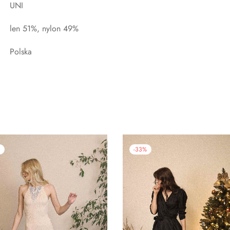
UNI
len 51%, nylon 49%
Polska
%
-
33
%