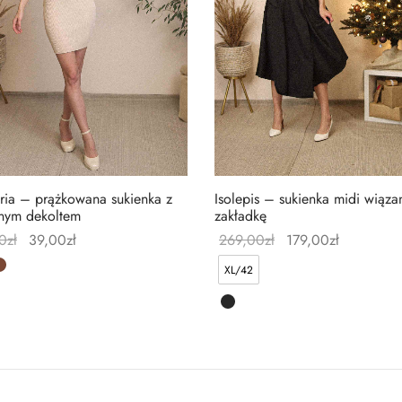
aria – prążkowana sukienka z
Isolepis – sukienka midi wiąza
nym dekoltem
zakładkę
0
zł
39,00
zł
269,00
zł
179,00
zł
XL/42