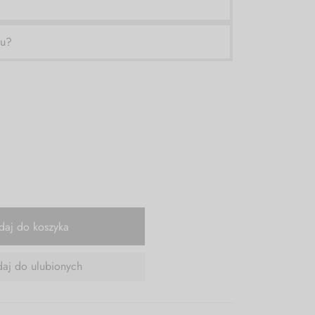
ru?
daj do koszyka
aj do ulubionych