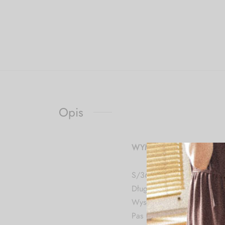
Opis
WYMIARY:
S/36:
Długość całkowita: 99 cm
Wysokość stanu: 30 cm
Pas (x2): 31 cm rozciąga s