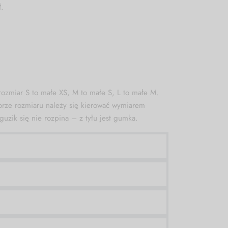
ł
.
ozmiar S to małe XS, M to małe S, L to małe M.
rze rozmiaru należy się kierować wymiarem
uzik się nie rozpina – z tyłu jest gumka.