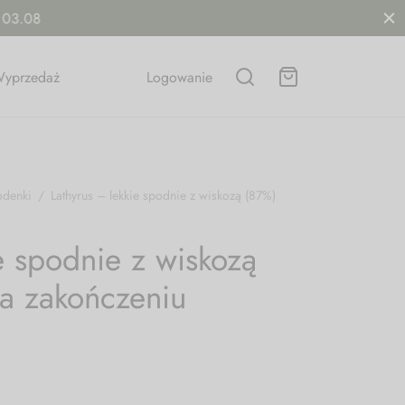
yprzedaż
Logowanie
odenki
/
Lathyrus – lekkie spodnie z wiskozą (87%)
e spodnie z wiskozą
a zakończeniu