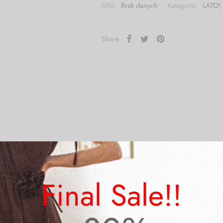
SKU:
Brak danych
Kategorie:
LATO!
Share
Final Sale!!
ię do ok. 37 cm (gumka)