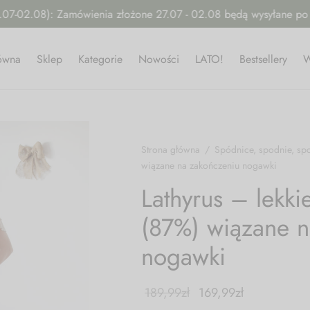
Final Sale!
-30% NA WSZYSTKO! KOD: FS30
łówna
Sklep
Kategorie
Nowości
LATO!
Bestsellery
W
Strona główna
/
Spódnice, spodnie, sp
wiązane na zakończeniu nogawki
Lathyrus – lekki
(87%) wiązane n
nogawki
189,99
zł
169,99
zł