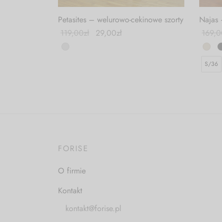
Petasites – welurowo-cekinowe szorty
Najas 
119,00
zł
29,00
zł
169,0
S/36
FORISE
O firmie
Kontakt
kontakt@forise.pl