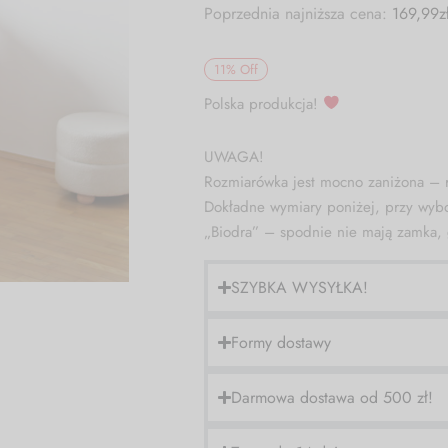
Poprzednia najniższa cena:
169,99
z
11
%
Off
Polska produkcja!
UWAGA!
Rozmiarówka jest mocno zaniżona – r
Dokładne wymiary poniżej, przy wybo
„Biodra” – spodnie nie mają zamka, g
SZYBKA WYSYŁKA!
Formy dostawy
Darmowa dostawa od 500 zł!