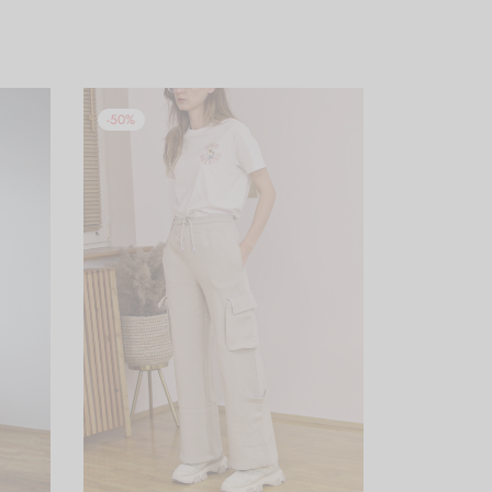
-
50
%