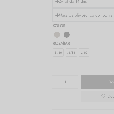
Zwrot do 14 dni.
Masz wątpliwości co do rozmia
KOLOR
ROZMIAR
S/36
M/38
L/40
Do
Dod