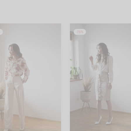
%
-
75
%