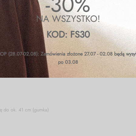
-30%
NA WSZYSTKO!
KOD: FS30
ię do ok. 39 cm (gumka)
OP (28.07-02.08): Zamówienia złożone 27.07 - 02.08 będą wysy
po 03.08
ię do ok. 41 cm (gumka)