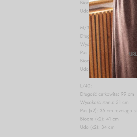
Biodra (x2): 37 cm
Udo (x2): 32 cm
M/38:
Długość całkowita: 99 cm
Wysokość stanu: 31 cm
Pas (x2): 33 cm rozciąga s
URL
Biodra (x2): 39 cm
Udo (x2): 33 cm
L/40:
Długość całkowita: 99 cm
Wysokość stanu: 31 cm
Pas (x2): 35 cm rozciąga s
Biodra (x2): 41 cm
Udo (x2): 34 cm