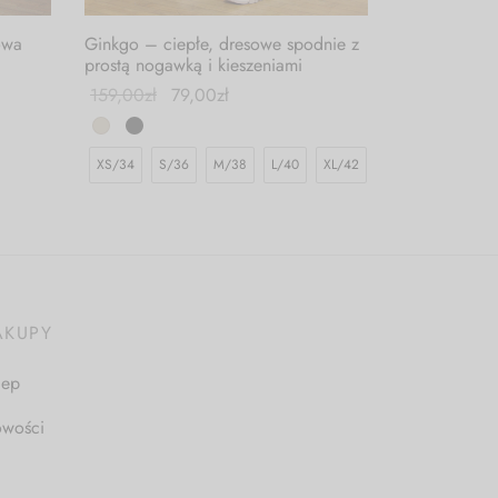
owa
Ginkgo – ciepłe, dresowe spodnie z
prostą nogawką i kieszeniami
159,00
zł
79,00
zł
XS/34
S/36
M/38
L/40
XL/42
AKUPY
lep
wości