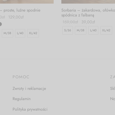
– proste, luźne spodnie
Sorbaria – żakardowa, ołówk
spódnica z falbaną
0
zł
129,00
zł
159,00
zł
39,00
zł
S/36
M/38
L/40
XL/42
M/38
L/40
XL/42
POMOC
Z
Zwroty i reklamacje
Sk
Regulamin
No
Polityka prywatności