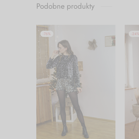
Podobne produkty
-
76
%
-
24