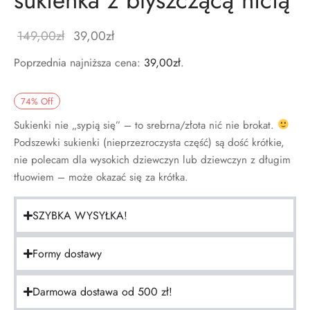
149,00
zł
39,00
zł
Poprzednia najniższa cena:
39,00
zł
.
74
%
Off
Sukienki nie „sypią się” – to srebrna/złota nić nie brokat.
Podszewki sukienki (nieprzezroczysta część) są dość krótkie,
nie polecam dla wysokich dziewczyn lub dziewczyn z długim
tłuowiem – może okazać się za krótka.
SZYBKA WYSYŁKA!
Formy dostawy
Darmowa dostawa od 500 zł!