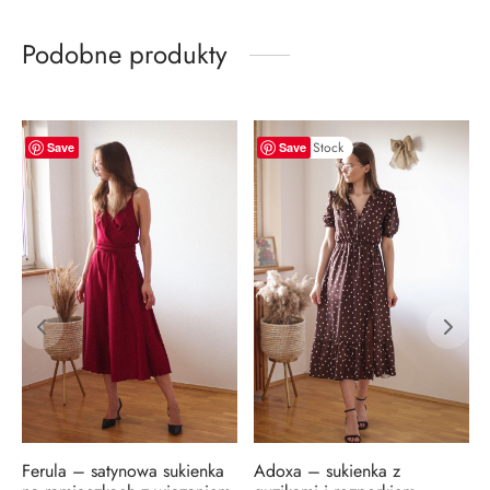
Podobne produkty
-
7
%
Out of Stock
Save
Save
Ferula – satynowa sukienka
Adoxa – sukienka z