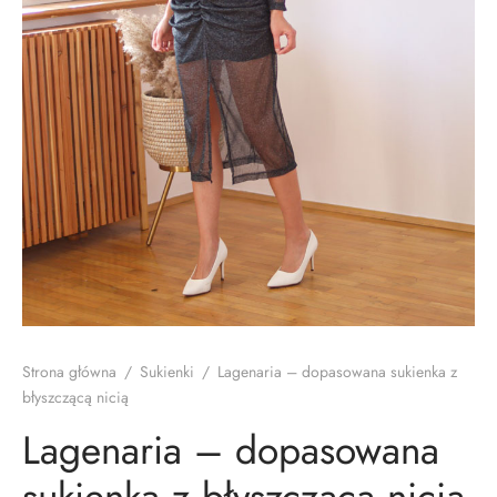
lety, dresy
i, koszule
cia wierzchnie
soria
Strona główna
/
Sukienki
/
Lagenaria – dopasowana sukienka z
błyszczącą nicią
Lagenaria – dopasowana
sukienka z błyszczącą nicią