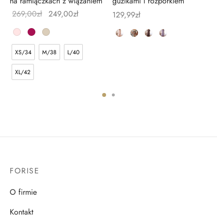
na ramiączkach z wiązaniem
guzikami i rozporkiem
269,00
zł
249,00
zł
129,99
zł
XS/34
M/38
L/40
XL/42
FORISE
O firmie
Kontakt