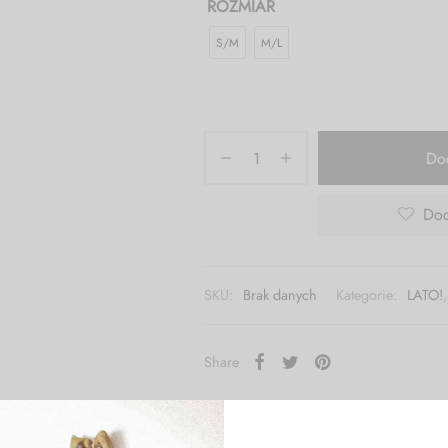
ROZMIAR
S/M
M/L
Do
Dod
SKU:
Brak danych
Kategorie:
LATO!
Share