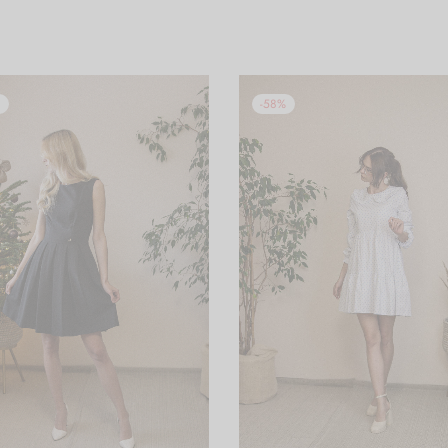
%
-
58
%