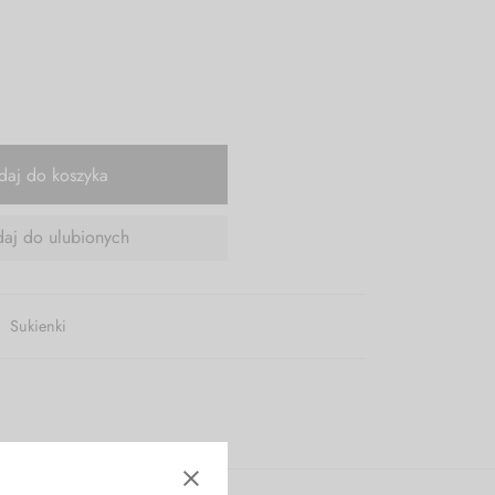
daj do koszyka
aj do ulubionych
,
Sukienki