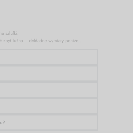
a szlufki.
ć zbyt luźna – dokładne wymiary poniżej.
ru?