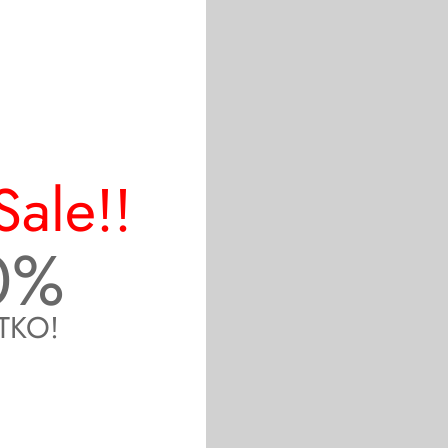
Sale!!
0%
TKO!