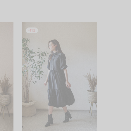
-
41
%