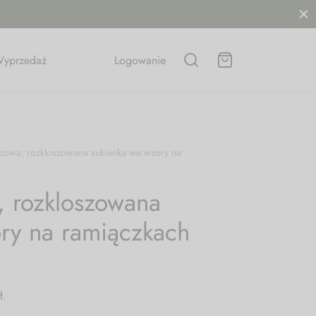
yprzedaż
Logowanie
żowa, rozkloszowana sukienka we wzory na
, rozkloszowana
ry na ramiączkach
ł
.