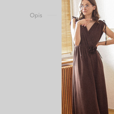
Opis
WYMIARY:
S/M:
Długość całkowita: 118 cm
Długość całkowita bez ram
Biust (x2): 40 cm rozciąga 
Talia (x2): 40 cm rozciąga 
M/L:
Długość całkowita: 118 cm
Długość całkowita bez ram
Biust (x2): 42 cm rozciąga 