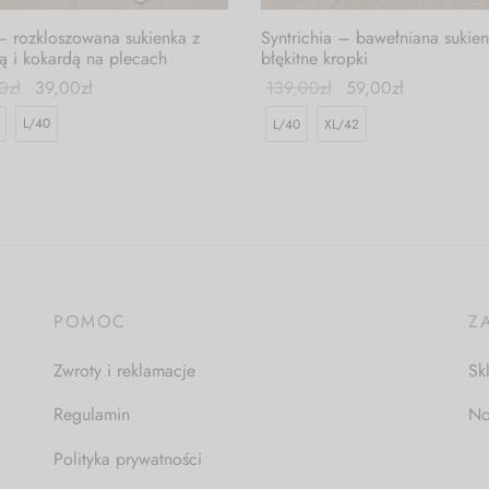
 – rozkloszowana sukienka z
Syntrichia – bawełniana sukie
ą i kokardą na plecach
błękitne kropki
0
zł
39,00
zł
139,00
zł
59,00
zł
L/40
L/40
XL/42
POMOC
Z
Zwroty i reklamacje
Sk
Regulamin
No
Polityka prywatności