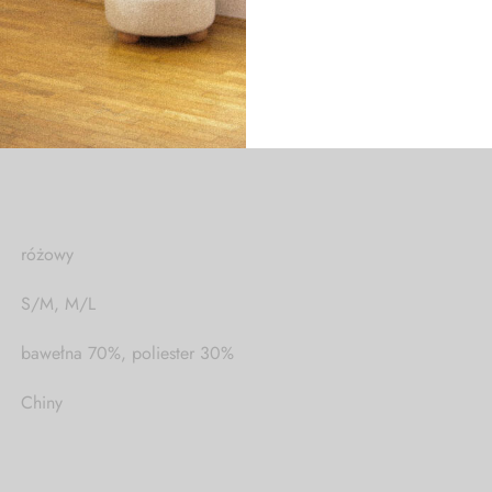
się do ok. 47 cm (gumka z tyłu)
 na co dzień nosi rozmiar XS/S, na zdjęciach rozmiar S.
różowy
S/M, M/L
bawełna 70%, poliester 30%
Chiny