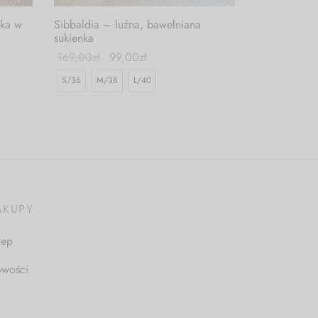
Sibbaldia – luźna, bawełniana
nka w
sukienka
169,00
zł
99,00
zł
S/36
M/38
L/40
AKUPY
lep
wości