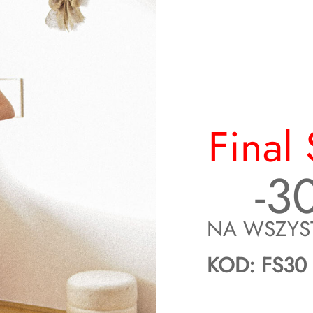
Final 
iączek: 105 cm
-3
się do ok. 45 cm (gumka z tyłu)
się do ok. 45 cm (gumka z tyłu)
NA WSZYS
KOD: FS30
iączek: 105 cm
się do ok. 47 cm (gumka z tyłu)