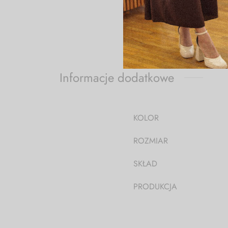
Talia (x2): 42 cm rozciąga 
Modelka ma 174cm wzrostu i
Informacje dodatkowe
KOLOR
ROZMIAR
SKŁAD
PRODUKCJA