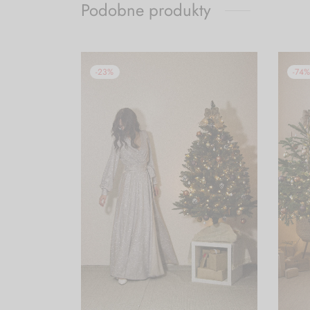
Podobne produkty
-
23
%
-
74