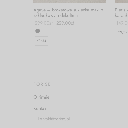
Pieris
Agave – brokatowa sukienka maxi z
koronk
zakładkowym dekoltem
149,0
299,00
zł
229,00
zł
XS/34
XS/34
FORISE
O firmie
Kontakt
kontakt@forise.pl