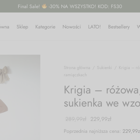
Final Sale!
-30% NA WSZYSTKO! KOD: FS30
łówna
Sklep
Kategorie
Nowości
LATO!
Bestsellery
W
Strona główna
/
Sukienki
/
Krigia – ró
ramiączkach
Krigia – różowa
sukienka we wzo
289,99
zł
229,99
zł
Poprzednia najniższa cena:
229,99
z