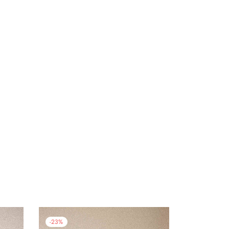
-
23
%