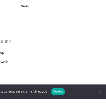
XS/34
AKUPY
lep
wości
a, że zgadzasz się na ich użycie.
Zgoda