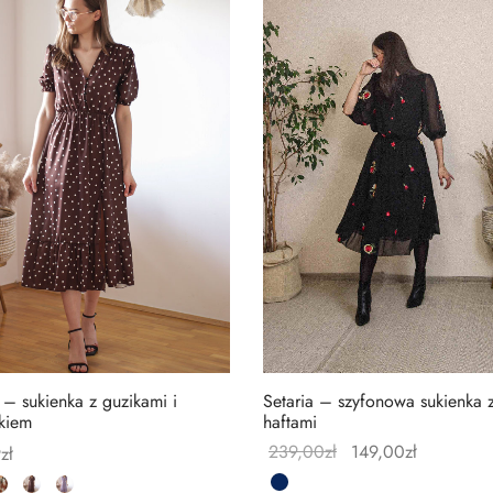
– sukienka z guzikami i
Setaria – szyfonowa sukienka 
kiem
haftami
239,00
zł
149,00
zł
9
zł