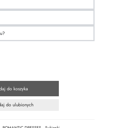
ru?
daj do koszyka
aj do ulubionych
,
ROMANTIC DRESSES
,
Sukienki