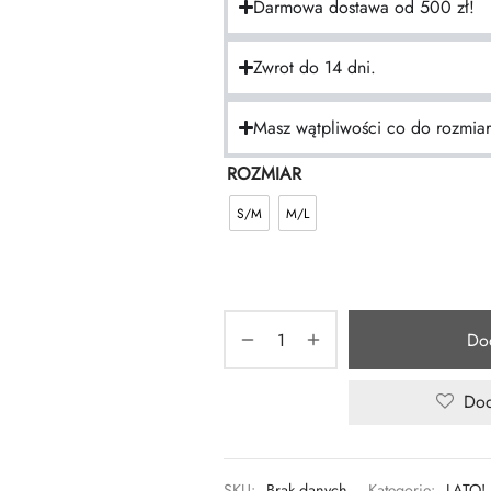
Darmowa dostawa od 500 zł!
Zwrot do 14 dni.
Masz wątpliwości co do rozmia
ROZMIAR
S/M
M/L
Do
Dod
SKU:
Brak danych
Kategorie:
LATO!