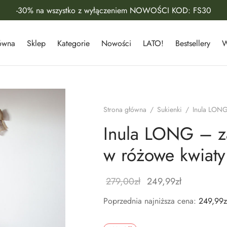
-30% na wszystko z wyłączeniem NOWOŚCI KOD: FS30
łówna
Sklep
Kategorie
Nowości
LATO!
Bestsellery
W
Strona główna
/
Sukienki
/
Inula LONG
Inula LONG – z
w różowe kwiaty
279,00
zł
249,99
zł
Poprzednia najniższa cena:
249,99
z