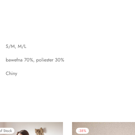
S/M, M/L
bawełna 70%, poliester 30%
Chiny
of Stock
-
38
%