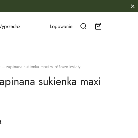
yprzedaż
Logowanie
 – zapinana sukienka maxi w różowe kwiaty
apinana sukienka maxi
ł
.