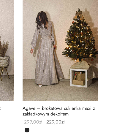
Agave – brokatowa sukienka maxi z
z
zakładkowym dekoltem
299,00
zł
229,00
zł