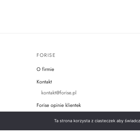
FORISE
O firmie
Kontakt
kontakt@forise.pl
Forise opinie klientek
Ta strona korzysta z ciasteczek aby świadc