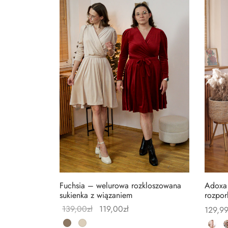
Fuchsia – welurowa rozkloszowana
Adoxa 
sukienka z wiązaniem
rozpor
139,00
zł
119,00
zł
129,9