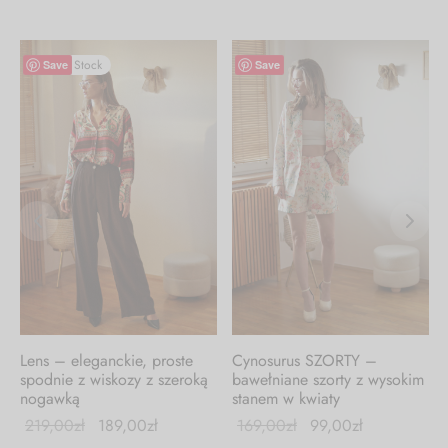
Out of Stock
-
41
%
Save
Save
Lens – eleganckie, proste
Cynosurus SZORTY –
spodnie z wiskozy z szeroką
bawełniane szorty z wysokim
nogawką
stanem w kwiaty
219,00
zł
189,00
zł
169,00
zł
99,00
zł