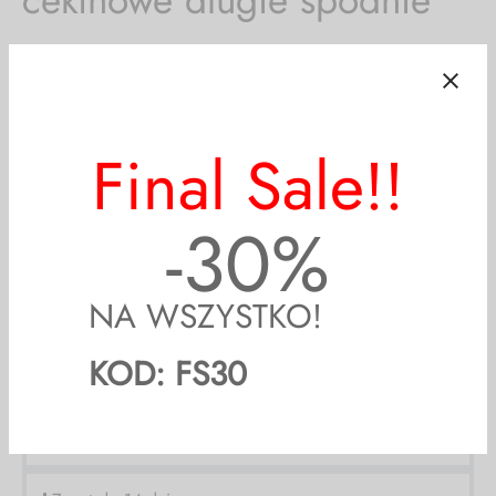
159,00
zł
59,00
zł
Poprzednia najniższa cena:
59,00
zł
.
63
%
Off
SKŁAD:
Spodnie mają podszewkę (95% wiskoza, 5% elastan)
skład materiału zewnętrznego: 95% poliester, 5% elastan
Final Sale!!
SZYBKA WYSYŁKA!
-30%
Formy dostawy
Darmowa dostawa od 500 zł!
NA WSZYSTKO!