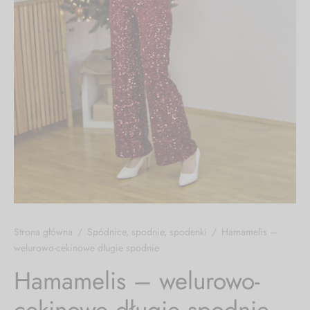
lety, dresy
i, koszule
cia wierzchnie
soria
Strona główna
/
Spódnice, spodnie, spodenki
/
Hamamelis –
welurowo-cekinowe długie spodnie
Hamamelis – welurowo-
cekinowe długie spodnie