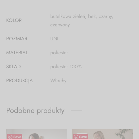
butelkowa zieleń, beż, czarny,
KOLOR
czerwony
ROZMIAR
UNI
MATERIAŁ
poliester
SKŁAD
poliester 100%
PRODUKCJA
Włochy
Podobne produkty
-
50
%
-
23
%
Save
Save