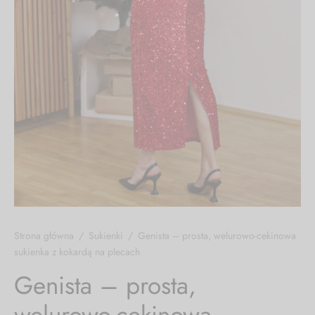
lety, dresy
i, koszule
cia wierzchnie
soria
Strona główna
/
Sukienki
/
Genista – prosta, welurowo-cekinowa
sukienka z kokardą na plecach
Genista – prosta,
welurowo-cekinowa