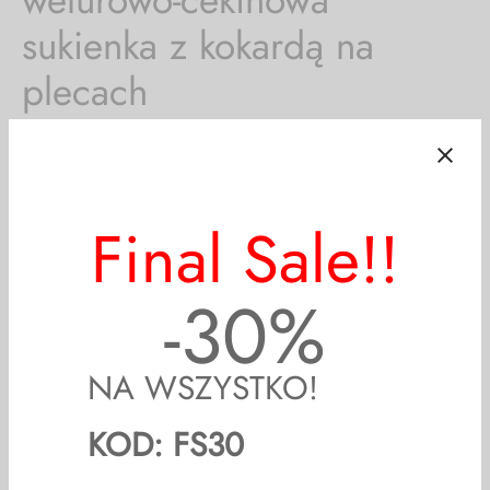
sukienka z kokardą na
plecach
169,00
zł
79,00
zł
Poprzednia najniższa cena:
79,00
zł
.
53
%
Off
Materiał jest lekko elastyczny, jednak sukienki są dość wąskie
– polecam na mniejsze rozmiary – XS, S. małe M, dokładne
wymiary poniżej.
Kokarda na plecach nie jest wiązana – z jednej strony
przypina się ją do sukienki na guziki (aby łatwiej można było
Final Sale!!
ją założyć) – widoczne na zdjęciach.
Sukienka nie ma podszewki, także w związku z cekinami nie
polecam dla osób z wrażliwą skórą – mimo wszystko materiał