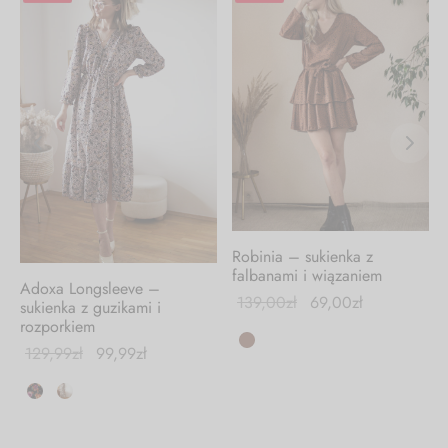
Robinia – sukienka z
falbanami i wiązaniem
Adoxa Longsleeve –
139,00
zł
69,00
zł
sukienka z guzikami i
rozporkiem
129,99
zł
99,99
zł