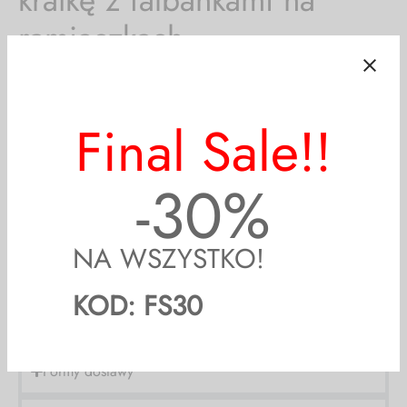
ramiączkach
159,99
zł
129,99
zł
Poprzednia najniższa cena:
129,99
zł
.
19
%
Off
Gumka na plecach sprawia, że sukienka pięknie dopasowuje
się do sylwetki.
Ma usztywniane miseczki i gumki na rękawkach, dzięki którym
Final Sale!!
dopasowuje się do wielkości biustu.
-30%
SZYBKA WYSYŁKA!
Formy dostawy
NA WSZYSTKO!