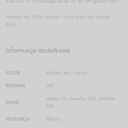
Biust (x2): 41 cm rozciąga się do ok. 50 cm (gumka z tyłu)
Modelka ma 174cm wzrostu i na co dzień nosi rozmiar
XS/S.
Informacje dodatkowe
KOLOR
błękitny, beż, różowy
ROZMIAR
UNI
elastan 3%, bawełna 42%, poliester
SKŁAD
55%
PRODUKCJA
Włochy