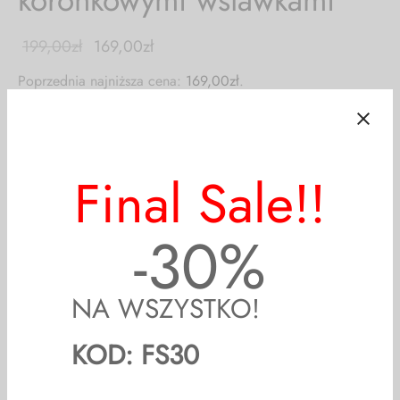
199,00
zł
169,00
zł
Poprzednia najniższa cena:
169,00
zł
.
15
%
Off
Polska produkcja!
Bluzki są luźniejsze, nie polecam dla drobnych osób
preferujących bardziej dopasowane kroje.
Dokładne wymiary poniżej.
SZYBKA WYSYŁKA!
Final Sale!!
Formy dostawy