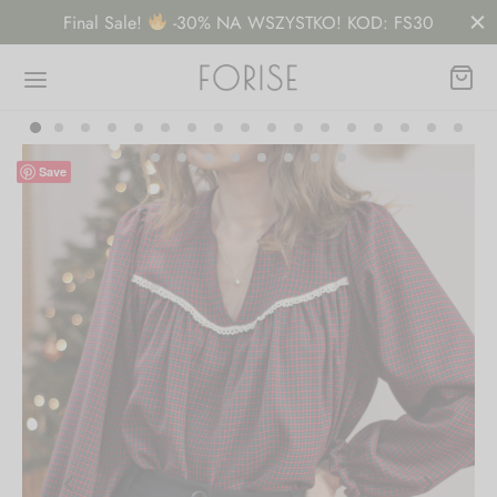
Final Sale!
-30% NA WSZYSTKO! KOD: FS30
Save
Wróć
EP
nki
y, bluzy
nice, spodnie, spodenki