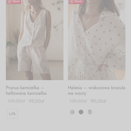
-
29
%
-
29
%
Save
Save
Prunus kamizelka –
Halesia – wiskozowa koszula
ą
haftowana kamizelka
we wzory
139,00
zł
99,00
zł
139,00
zł
99,00
zł
L/XL