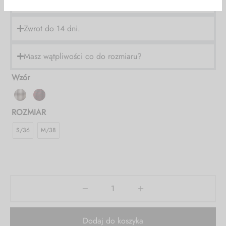
-30%
Darmowa dostawa od 500 zł!
Zwrot do 14 dni.
NA WSZYSTKO!
Masz wątpliwości co do rozmiaru?
KOD: FS30
Wzór
ROZMIAR
S/36
M/38
Dodaj do koszyka