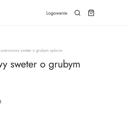
Logowanie
 oversizowy sweter o grubym splocie
wy sweter o grubym
ł
.