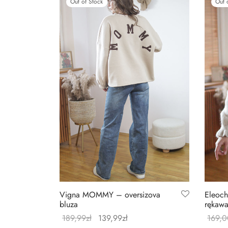
Out of Stock
Out 
Vigna MOMMY – oversizova
Eleoch
bluza
rękaw
189,99
zł
139,99
zł
169,0