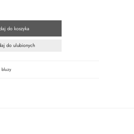
daj do koszyka
aj do ulubionych
, bluzy