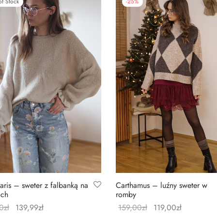
of Stock
-
25
%
aris – sweter z falbanką na
Carthamus – luźny sweter w
ach
romby
0
zł
139,99
zł
159,00
zł
119,00
zł