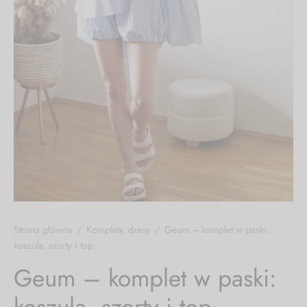
lety, dresy
i, koszule
cia wierzchnie
soria
Strona główna
/
Komplety, dresy
/
Geum – komplet w paski:
koszula, szorty i top
Geum – komplet w paski:
koszula, szorty i top