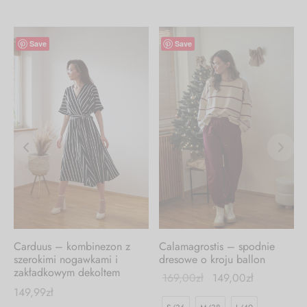
-
12
%
Save
Save
Carduus – kombinezon z
Calamagrostis – spodnie
szerokimi nogawkami i
dresowe o kroju ballon
zakładkowym dekoltem
169,00
zł
149,00
zł
149,99
zł