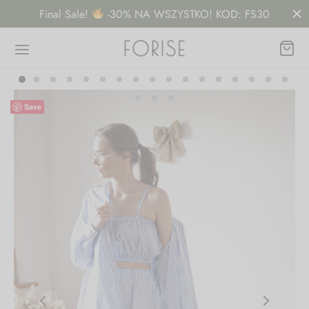
Final Sale!
-30% NA WSZYSTKO! KOD: FS30
Save
Wróć
EP
nki
y, bluzy
nice, spodnie, spodenki