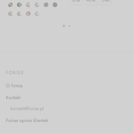
S/36
M/38
L/40
FORISE
O firmie
Kontakt
kontakt@forise.pl
Forise opinie klientek