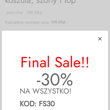
249,99
zł
199,99
zł
Poprzednia najniższa cena:
199,99
zł
.
20
%
Off
Polska produkcja!
Top na gumce + ramiączka – dobrze się „trzyma”.
Koszule są luźne o oversizowym kroju.
Spodenki mają kieszenie.
Spodenki mają gumki na zakończeniu nogawek – krój
„bombka”.
Final Sale!!
SZYBKA WYSYŁKA!
Formy dostawy